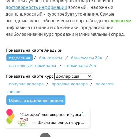
курс, тем лучше. Цвет маркеров на карте означает
достоверность информации
зеленый - надежные
данные, красный - курс требует уточнения. Самые
выгодные курсы обозначены на карте Анадыри
зелеными
цифрами: это банки и обменники, предлагающие
наиболее низкий курс продажи и минимальный спред.
Показать на карте Анадыри:
отделения
/
банкоматы
/
банкоматы 24ч
/
платежные терминалы
/
терминалы 24ч
Показать на карте курс
:
покупка доллара
/
продажа доллара
/
показать
список
Офисы и отделения рядом
?
— "Светофор" достоверности курса
.
71.42
— Шкала выгодности курса.
63.25
56.55