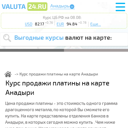
Анадырь
Курс ЦБ РФ на 08.08:
+0.76
+0.78
USD
82.17
EUR
94.84
Еще...
Выгодные курсы
валют на карте:
Выберите
USD
EUR
валюту
:
Введите
курс до
:
Курс продажи платины на карте Анадыри
Выберите
Курс продажи платины на карте
Продать
Купить
действие
:
Анадыри
Поиск
Цена продажи платины - это стоимость одного грамма
драгоценного металла, по которой Вы сможете его
купить. На карте представлены отделения банков в
Анадыри, в которых сегодня можно купить . Чем ниже