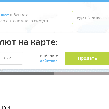
алют
в банках
Курс ЦБ РФ на 08.08
го автономного округа
лют на карте:
Выберите
Продать
действие
:
ыри