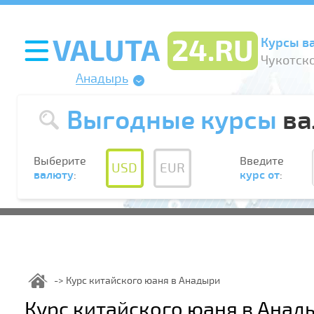
Курсы в
Чукотско
Анадырь
Выгодные курсы
ва
Выберите
Введите
USD
EUR
валюту
:
курс от
:
Курс китайского юаня в Анадыри
Курс китайского юаня в Анад