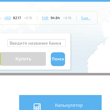
:
USD
82.17
+0.76
EUR
94.84
+0.78
Еще...
Купить
Поиск
Калькулятор