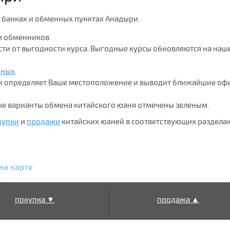
х банках и обменных пунктах Анадыри.
и обменников.
ости от выгодности курса. Выгодные курсы обновляются на наш
нных
.
ки определяет Ваше местоположение и выводит ближайшие оф
ые варианты обмена китайского юаня отмечены зеленым.
купки
и
продажи
китайских юаней в соответствующих разделах
на карте
покупка ▼
продажа ▲