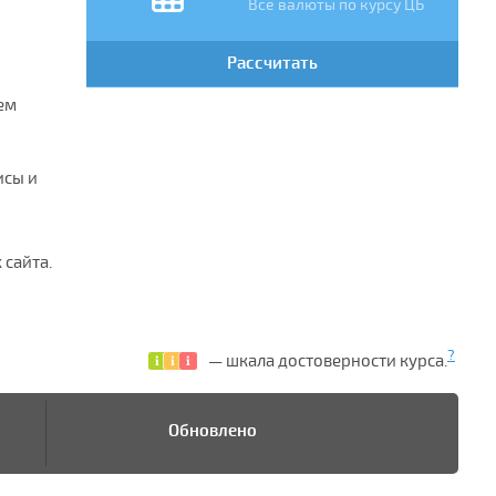
Все валюты по курсу ЦБ
Рассчитать
ем
исы и
 сайта.
?
— шкала достоверности курса.
Обновлено