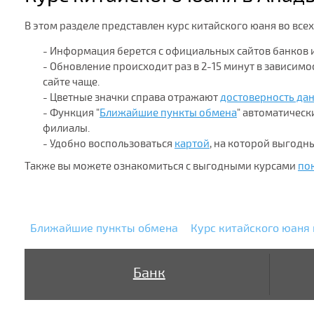
В этом разделе представлен курс китайского юаня во все
- Информация берется с официальных сайтов банков 
- Обновление происходит раз в 2-15 минут в зависим
сайте чаще.
- Цветные значки справа отражают
достоверность да
- Функция "
Ближайшие пункты обмена
" автоматичес
филиалы.
- Удобно воспользоваться
картой
, на которой выгодн
Также вы можете ознакомиться с выгодными курсами
по
Ближайшие пункты обмена
Курс китайского юаня 
Банк