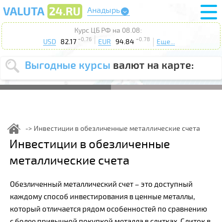
Анадырь
Курс ЦБ РФ на 08.08:
+0.76
+0.78
USD
82.17
EUR
94.84
Еще...
Выгодные курсы
валют на карте:
Выберите
USD
EUR
валюту
:
Введите
курс от
:
Инвестиции в обезличенные металлические счета
Выберите
Инвестиции в обезличенные
Продать
Купить
действие
:
металлические счета
Поиск
Обезличенный металлический счет – это доступный
каждому способ инвестирования в ценные металлы,
который отличается рядом особенностей по сравнению
с более привычной покупкой металла в слитках. Слиток в