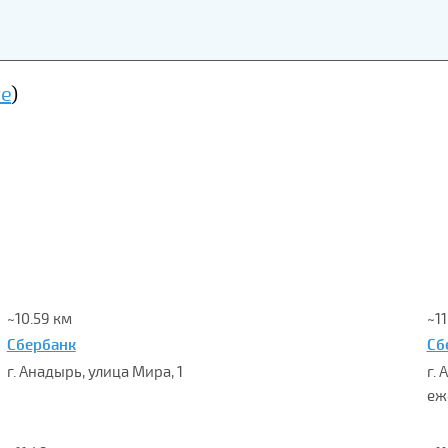
те
)
~10.59 км
~11
Сбербанк
Сб
г. Анадырь, улица Мира, 1
г. 
еж