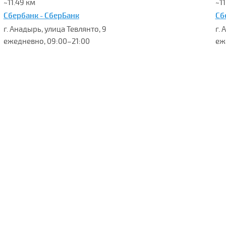
~11.49 км
~11
Сбербанк - СберБанк
Сб
г. Анадырь, улица Тевлянто, 9
г.
ежедневно, 09:00–21:00
еж