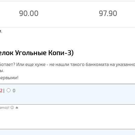
90.00
97.90
.
елок Угольные Копи-3)
ботает? Или еще хуже - не нашли такого банкомата на указанн
ы.
первыми!
2
|
0