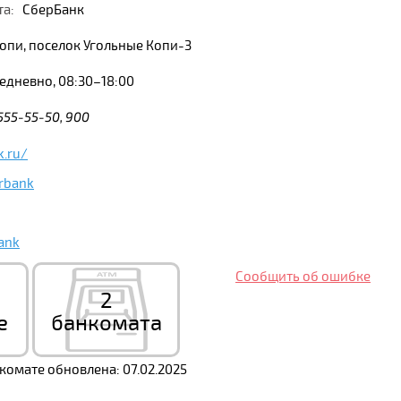
та:
СберБанк
опи, поселок Угольные Копи-3
дневно, 08:30–18:00
 555-55-50, 900
.ru/
rbank
ank
Сообщить об ошибке
2
е
банкомата
омате обновлена: 07.02.2025