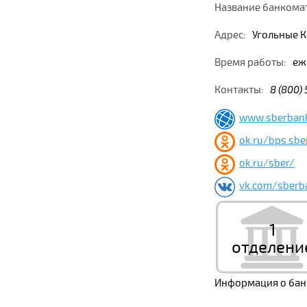
Название банкома
Адрес:
Угольные К
Время работы:
еже
Контакты:
8 (800)
www.sberbank
ok.ru/bps.sbe
ok.ru/sber/
vk.com/sberb
1
отделени
Информация о банк