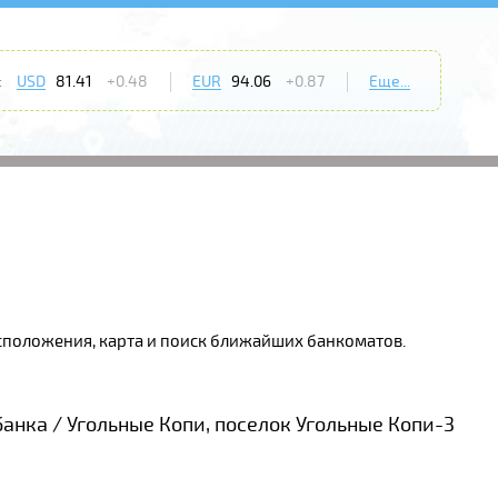
:
USD
81.41
+0.48
EUR
94.06
+0.87
Еще...
асположения, карта и поиск ближайших банкоматов.
анка / Угольные Копи, поселок Угольные Копи-3