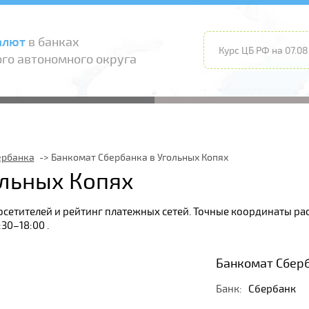
алют
в банках
Курс ЦБ РФ на 07.08
го автономного округа
ербанка
Банкомат Сбербанка в Угольных Копях
ольных Копях
осетителей и рейтинг платежных сетей. Точные координаты р
30–18:00 .
Банкомат Сберб
Банк:
Сбербанк