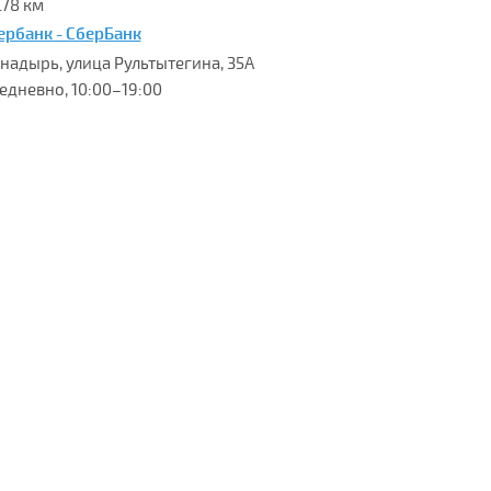
.78 км
ербанк - СберБанк
 Анадырь, улица Рультытегина, 35А
едневно, 10:00–19:00