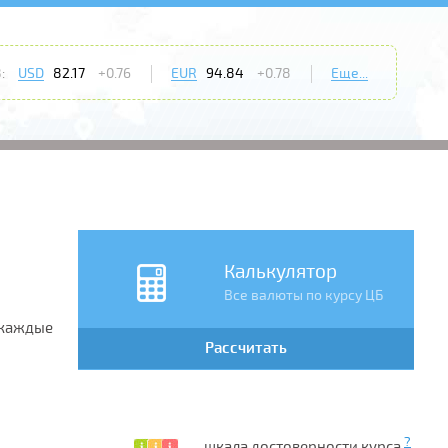
:
USD
82.17
+0.76
EUR
94.84
+0.78
Еще...
Калькулятор
Все валюты по курсу ЦБ
 каждые
Рассчитать
?
— шкала достоверности курса.