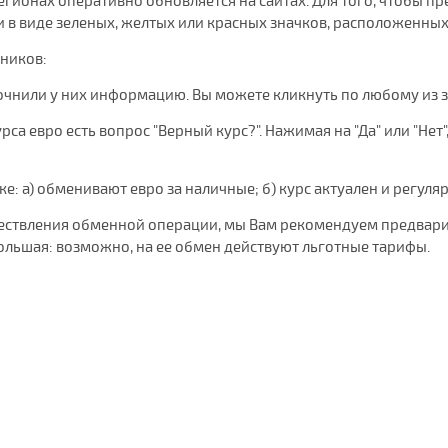
 регионах оперативно обновляется на сайтах. Для того, чтобы
в виде зеленых, желтых или красных значков, расположенных 
чников:
очнили у них информацию. Вы можете кликнуть по любому из 
са евро есть вопрос "Верный курс?". Нажимая на "Да" или "Нет"
нке: а) обменивают евро за наличные; б) курс актуален и регуля
уществления обменной операции, мы Вам рекомендуем предвари
ольшая: возможно, на ее обмен действуют льготные тарифы.