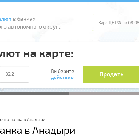
алют
в банках
Курс ЦБ РФ на 08.08
го автономного округа
лют на карте:
Выберите
Продать
действие
:
очта Банка в Анадыри
Банка в Анадыри