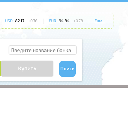
:
USD
82.17
+0.76
EUR
94.84
+0.78
Еще...
Купить
Поиск