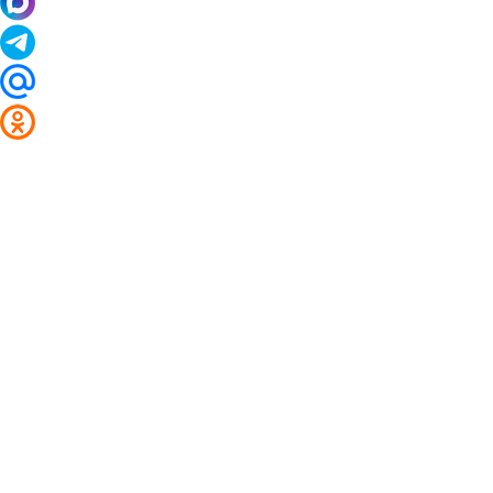
2014 - 2026 Valuta24.ru. Выгодные курсы валют 
Таблицы и графики курсов:
Курс валют в банках и обменниках Анадыри
Курс доллара
Курс евро
Курс китайского юаня
Цены на драгоценные металлы в банках Анадыри
Цены на палладий
Цены на платину