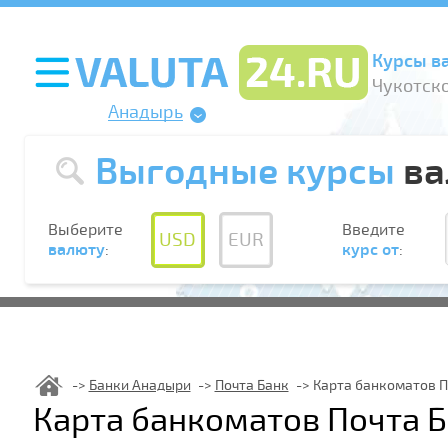
Курсы в
Чукотско
Анадырь
Выгодные курсы
ва
Выберите
Введите
USD
EUR
валюту
:
курс от
:
Банки Анадыри
Почта Банк
Карта банкоматов П
Карта банкоматов Почта 