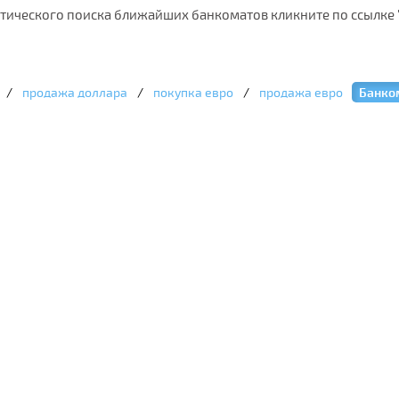
атического поиска ближайших банкоматов кликните по ссылке 
/
продажа доллара
/
покупка евро
/
продажа евро
Банко