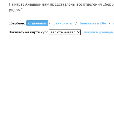
На карте Анадыри вам представлены все отделения Сберб
рядом".
Сбербанк:
отделения
/
банкоматы
/
банкоматы 24ч
/
Показать на карте курс
:
покупка доллара