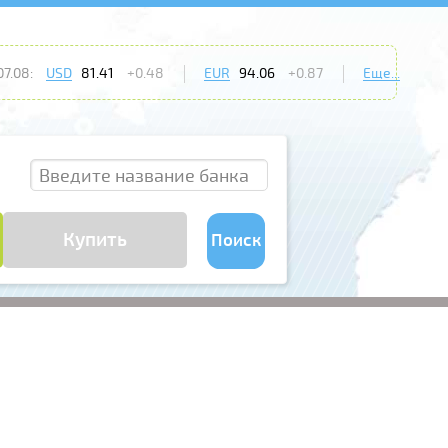
7.08:
USD
81.41
+0.48
EUR
94.06
+0.87
Еще...
Купить
Поиск