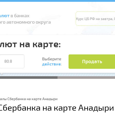
алют
в банках
Курс ЦБ РФ на завтра, 0
го автономного округа
лют на карте:
Выберите
Продать
действие
:
иалы Сбербанка на карте Анадыри
Сбербанка на карте Анадыри