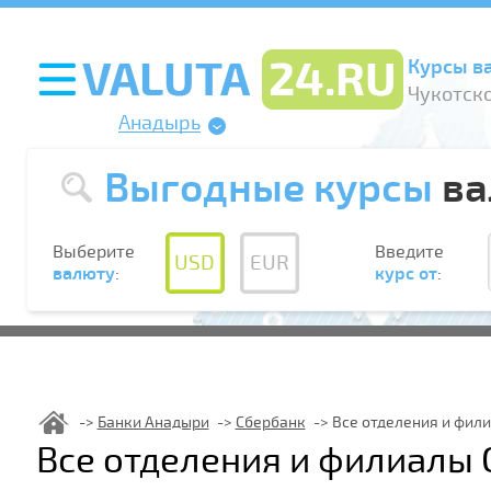
Курсы в
Чукотско
Анадырь
Выгодные курсы
ва
Выберите
Введите
USD
EUR
валюту
:
курс от
:
Банки Анадыри
Сбербанк
Все отделения и фил
Все отделения и филиалы 