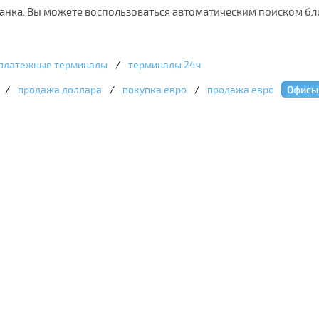
анка. Вы можете воспользоваться автоматическим поиском бл
платежные терминалы
/
терминалы 24ч
/
продажа доллара
/
покупка евро
/
продажа евро
Офисы