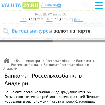
Анадырь
Курс ЦБ РФ на 08.08:
+0.76
+0.78
USD
82.17
EUR
94.84
Еще...
Выгодные курсы
валют на карте:
Выберите
USD
EUR
валюту
:
Введите
курс от
:
Банки Анадыри
Россельхозбанк
Банкоматы
Россельхозбанка
Банкомат Россельхозбанка в
Выберите
Продать
Купить
Анадыри
действие
:
Банкомат Россельхозбанка в
Поиск
Анадыри
Банкомат Россельхозбанка. Анадырь, улица Отке, 56.
Отзывы посетителей и рейтинг платежных сетей. Точные
координаты расположения, карта и поиск ближайших