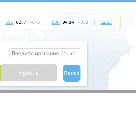
:
USD
82.17
+0.76
EUR
94.84
+0.78
Еще...
Купить
Поиск