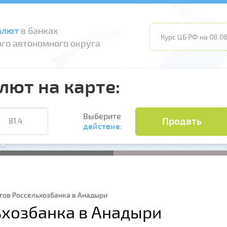
алют
в банках
Курс ЦБ РФ на 08.08
го автономного округа
лют на карте:
Выберите
Продать
действие
:
тов Россельхозбанка в Анадыри
ьхозбанка в Анадыри