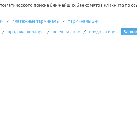
втоматического поиска ближайших банкоматов кликните по ссы
4ч
/
платежные терминалы
/
терминалы 24ч
/
продажа доллара
/
покупка евро
/
продажа евро
Банко