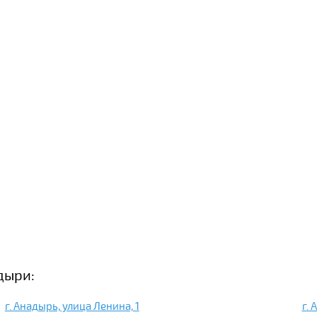
дыри:
г. Анадырь, улица Ленина, 1
г. 