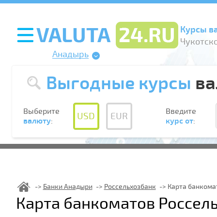
Курсы в
Чукотско
Анадырь
Выгодные курсы
ва
Выберите
Введите
USD
EUR
валюту
:
курс от
:
Банки Анадыри
Россельхозбанк
Карта банкома
Карта банкоматов Россел