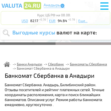
Анадырь
Курс ЦБ РФ на 08.08:
+0.76
+0.78
USD
82.17
EUR
94.84
Еще...
Выгодные курсы
валют на карте:
Выберите
USD
EUR
валюту
:
Введите
курс от
:
Банки Анадыри
Сбербанк
Банкоматы Сбербанка
Банкомат Сбербанка в Анадыри
Выберите
Продать
Купить
Банкомат Сбербанка в Анадыри
действие
:
Банкомат Сбербанка. Анадырь, Билибинский район.
Поиск
Отзывы посетителей и рейтинг платежных сетей. Точные
координаты расположения, карта и поиск ближайших
банкоматов. Описание услуг. Режим работы банкомата:
ежедневно, круглосуточно .