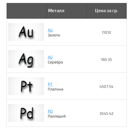
Металл
Цена за гр.
AU
11010
Золото
AG
160.35
Серебро
PT
4507.54
Платина
PD
3545.42
Палладий