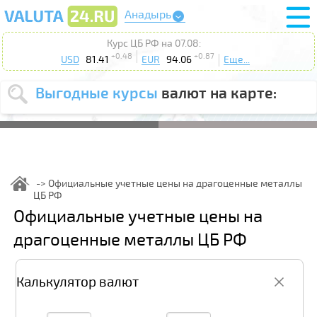
Анадырь
Курс ЦБ РФ на 07.08:
+0.48
+0.87
USD
81.41
EUR
94.06
Еще...
Выгодные курсы
валют на карте:
Выберите
USD
EUR
валюту
:
Введите
курс от
:
Официальные учетные цены на драгоценные металлы
ЦБ РФ
Выберите
Продать
Купить
Официальные учетные цены на
действие
:
драгоценные металлы ЦБ РФ
Поиск
Калькулятор валют